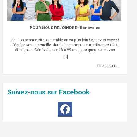
POUR NOUS REJOINDRE- Bénévoles
Seul on avance vite, ensemble on va plus loin ! Venez et voyez !
L’équipe vous accueille. Jardinier, entrepreneur, artiste, retraité,
étudiant… : Bénévoles de 18 à 99 ans, quelques soient vos
compétences. Soyez les bienvenus ! Plus spécifiquement : –
[...]
Informatique – création de site/wordpress– Communication -
infographie/ Community manager– Fundraiser : recherche de fonds
Lire la suite…
auprès de fondations /mécènes (financement participatif / monter
des dossiers de financement/ droit , juridique, jeune pro.) Et puis–
Faire des dons (financier, mécénat, donner son temps, donner du
matériel (jardinerie)) Et encore :– Donner… le mot autour de
vous que le FORUM existe et qu’on fait bouger les choses ! Une
Suivez-nous sur Facebook
question ? Contactez-nous !