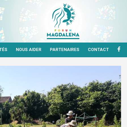
F
TÉS
NOUS AIDER
PARTENAIRES
CONTACT
A
C
E
B
O
O
K