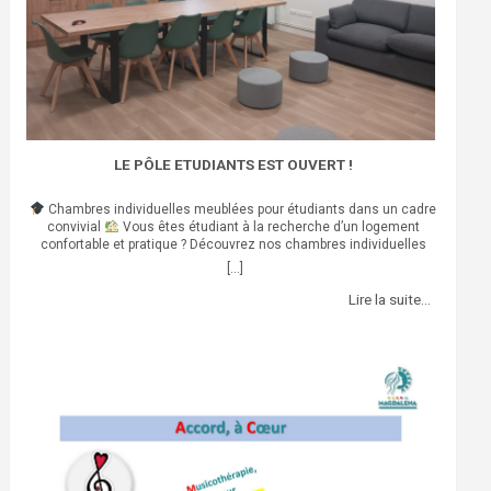
LE PÔLE ETUDIANTS EST OUVERT !
Chambres individuelles meublées pour étudiants dans un cadre
convivial
Vous êtes étudiant à la recherche d’un logement
confortable et pratique ? Découvrez nos chambres individuelles
entièrement meublées, conçues pour offrir à la fois intimité et esprit
[...]
de communauté.
Chaque chambre dispose d’une douche
privative
pour un confort optimal.
Une cuisine collective
Lire la suite…
équipée est à votre disposition, idéale pour cuisiner dans une
ambiance chaleureuse.
Profitez également d’un salon commun
spacieux, parfait pour se détendre, étudier ou échanger entre
résidents.
Le tout dans un environnement paisible et agréable,
propice à la concentration comme à la vie sociale.
Envie d’en
voir plus ? Cliquez ici pour visionner notre vidéo et découvrir les
lieux en images. Pour toute question ou réservation, contactez-
nous au :
06 21 64 22 90
Disponible de 9h à 18h, le mercredi
et jeudi
Ou laissez un message
contact@forum-magdalena.fr
Locations bail 9 mois minimum.
Loyer : 350,00 € / mois
charges comprises (CC)
Nous sommes à votre écoute pour vous